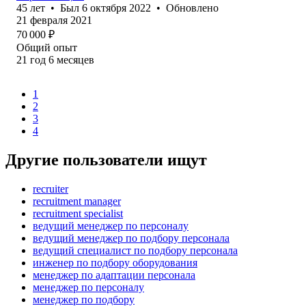
45
лет
•
Был
6 октября 2022
•
Обновлено
21 февраля 2021
70 000
₽
Общий опыт
21
год
6
месяцев
1
2
3
4
Другие пользователи ищут
recruiter
recruitment manager
recruitment specialist
ведущий менеджер по персоналу
ведущий менеджер по подбору персонала
ведущий специалист по подбору персонала
инженер по подбору оборудования
менеджер по адаптации персонала
менеджер по персоналу
менеджер по подбору