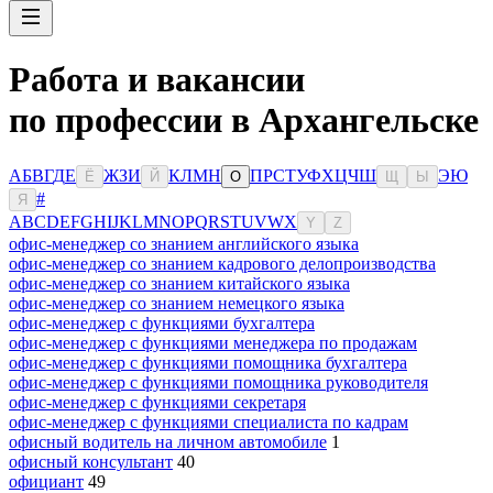
Работа и вакансии
по профессии в Архангельске
А
Б
В
Г
Д
Е
Ж
З
И
К
Л
М
Н
П
Р
С
Т
У
Ф
Х
Ц
Ч
Ш
Э
Ю
Ё
Й
О
Щ
Ы
#
Я
A
B
C
D
E
F
G
H
I
J
K
L
M
N
O
P
Q
R
S
T
U
V
W
X
Y
Z
офис-менеджер со знанием английского языка
офис-менеджер со знанием кадрового делопроизводства
офис-менеджер со знанием китайского языка
офис-менеджер со знанием немецкого языка
офис-менеджер с функциями бухгалтера
офис-менеджер с функциями менеджера по продажам
офис-менеджер с функциями помощника бухгалтера
офис-менеджер с функциями помощника руководителя
офис-менеджер с функциями секретаря
офис-менеджер с функциями специалиста по кадрам
офисный водитель на личном автомобиле
1
офисный консультант
40
официант
49