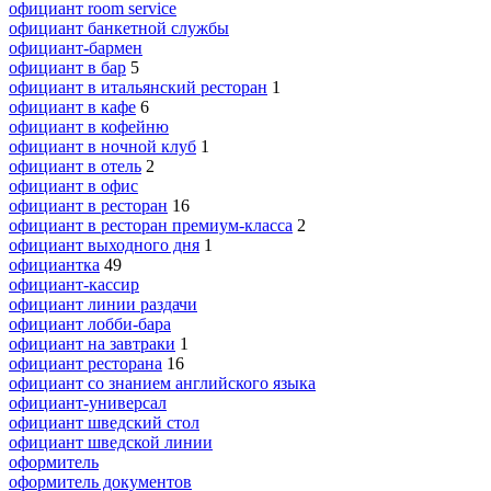
официант room service
официант банкетной службы
официант-бармен
официант в бар
5
официант в итальянский ресторан
1
официант в кафе
6
официант в кофейню
официант в ночной клуб
1
официант в отель
2
официант в офис
официант в ресторан
16
официант в ресторан премиум-класса
2
официант выходного дня
1
официантка
49
официант-кассир
официант линии раздачи
официант лобби-бара
официант на завтраки
1
официант ресторана
16
официант со знанием английского языка
официант-универсал
официант шведский стол
официант шведской линии
оформитель
оформитель документов