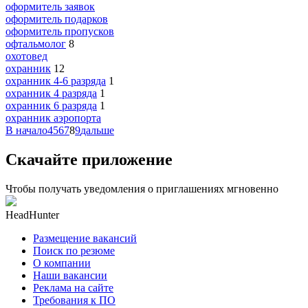
оформитель заявок
оформитель подарков
оформитель пропусков
офтальмолог
8
охотовед
охранник
12
охранник 4-6 разряда
1
охранник 4 разряда
1
охранник 6 разряда
1
охранник аэропорта
В начало
4
5
6
7
8
9
дальше
Скачайте приложение
Чтобы получать уведомления о приглашениях мгновенно
HeadHunter
Размещение вакансий
Поиск по резюме
О компании
Наши вакансии
Реклама на сайте
Требования к ПО