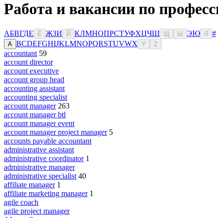
Работа и вакансии по професс
А
Б
В
Г
Д
Е
Ж
З
И
К
Л
М
Н
О
П
Р
С
Т
У
Ф
Х
Ц
Ч
Ш
Э
Ю
#
Ё
Й
Щ
Ы
Я
B
C
D
E
F
G
H
I
J
K
L
M
N
O
P
Q
R
S
T
U
V
W
X
A
Y
Z
accountant
59
account director
account executive
account group head
accounting assistant
accounting specialist
account manager
263
account manager btl
account manager event
account manager project manager
5
accounts payable accountant
administrative assistant
administrative coordinator
1
administrative manager
administrative specialist
40
affiliate manager
1
affiliate marketing manager
1
agile coach
agile project manager