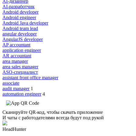
AI-дизайнер
AI-разработчик
Android developer
Android engineer
Android Java developer
Android team lead
angular developer
AngularJS developer
AP accountant
application engineer
AR accountant
area manager
area sales manager
ASO-специалист
assistant front office manager
associate
audit manager
1
automation engineer
4
Сканируйте QR-код, чтобы скачать приложение
И чаты с работодателями всегда будут под рукой
HeadHunter