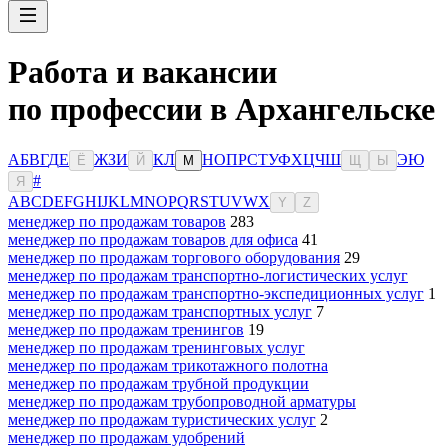
Работа и вакансии
по профессии в Архангельске
А
Б
В
Г
Д
Е
Ж
З
И
К
Л
Н
О
П
Р
С
Т
У
Ф
Х
Ц
Ч
Ш
Э
Ю
Ё
Й
М
Щ
Ы
#
Я
A
B
C
D
E
F
G
H
I
J
K
L
M
N
O
P
Q
R
S
T
U
V
W
X
Y
Z
менеджер по продажам товаров
283
менеджер по продажам товаров для офиса
41
менеджер по продажам торгового оборудования
29
менеджер по продажам транспортно-логистических услуг
менеджер по продажам транспортно-экспедиционных услуг
1
менеджер по продажам транспортных услуг
7
менеджер по продажам тренингов
19
менеджер по продажам тренинговых услуг
менеджер по продажам трикотажного полотна
менеджер по продажам трубной продукции
менеджер по продажам трубопроводной арматуры
менеджер по продажам туристических услуг
2
менеджер по продажам удобрений