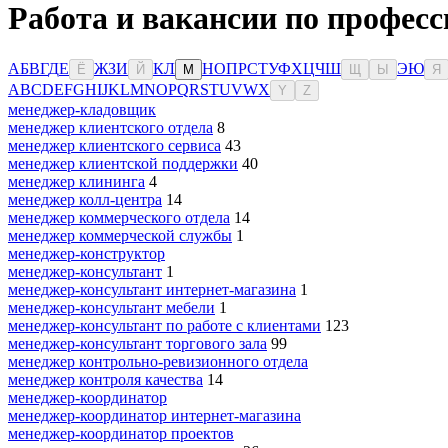
Работа и вакансии по професс
А
Б
В
Г
Д
Е
Ж
З
И
К
Л
Н
О
П
Р
С
Т
У
Ф
Х
Ц
Ч
Ш
Э
Ю
Ё
Й
М
Щ
Ы
Я
A
B
C
D
E
F
G
H
I
J
K
L
M
N
O
P
Q
R
S
T
U
V
W
X
Y
Z
менеджер-кладовщик
менеджер клиентского отдела
8
менеджер клиентского сервиса
43
менеджер клиентской поддержки
40
менеджер клининга
4
менеджер колл-центра
14
менеджер коммерческого отдела
14
менеджер коммерческой службы
1
менеджер-конструктор
менеджер-консультант
1
менеджер-консультант интернет-магазина
1
менеджер-консультант мебели
1
менеджер-консультант по работе с клиентами
123
менеджер-консультант торгового зала
99
менеджер контрольно-ревизионного отдела
менеджер контроля качества
14
менеджер-координатор
менеджер-координатор интернет-магазина
менеджер-координатор проектов