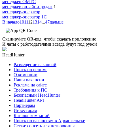
менеджер ОМТС
менеджер онлайн-продаж
1
менеджер-оператор
менеджер-оператор 1С
В начало
10
11
12
13
14
...
47
дальше
Сканируйте QR-код, чтобы скачать приложение
И чаты с работодателями всегда будут под рукой
HeadHunter
Размещение вакансий
Поиск по резюме
О компании
Наши вакансии
Реклама на сайте
Требования к ПО
Безопасный HeadHunter
HeadHunter API
Партнерам
Инвесторам
Каталог компаний
Поиск по вакансиям в Архангельске
Сетка: соцсеть для нетворкинга