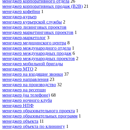
менеджер корпоративного отдела
26
менеджер корпоративных продаж (B2B)
21
менеджер кофейни
1
менеджер-курьер
менеджер курьерской службы
2
менеджер лизинговых проектов
менеджер маркетинговых проектов
1
менеджер-маркетолог
3
менеджер медицинского центра
8
менеджер международного отдела
1
менеджер международных продаж
6
менеджер международных проектов
2
менеджер мобильной бригады
менеджер МТО
2
менеджер на входящие звонки
37
менеджер направления
23
менеджер на производство
32
менеджер на ресепшн
менеджер (на телефоне)
68
менеджер ночного клуба
менеджер НПФ
менеджер образовательного проекта
1
менеджер образовательных программ
1
менеджер объекта
11
менеджер объекта по клинингу
1