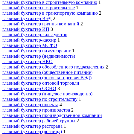
главный бухгалтер в строительную компанию
1
главный бухгалтер в строительстве
1
главный бухгалтер в транспортную компанию
2
главный бухгалтер ВЭД
2
главный бухгалтер группы компаний
2
главный бухгалтер ИП
3
главный бухгалтер-калькулятор
главный бухгалтер-кассир
1
главный бухгалтер МСФО
главный бухгалтер на аутсорсинг
1
главный бухгалтер (недвижимость)
главный бухгалтер НКО
главный бухгалтер обособленного подразделения
2
главный бухгалтер (общественное питание)
главный бухгалтер (оптовая торговля ВЭД)
главный бухгалтер оптовой торговли
главный бухгалтер ОСНО
8
главный бухгалтер (пищевое производство)
главный бухгалтер по строительству
1
главный бухгалтер проекта
4
главный бухгалтер производства
2
главный бухгалтер производственной компании
главный бухгалтер рабочей группы
2
главный бухгалтер ресторана
1
главный бухгалтер (розница)
1