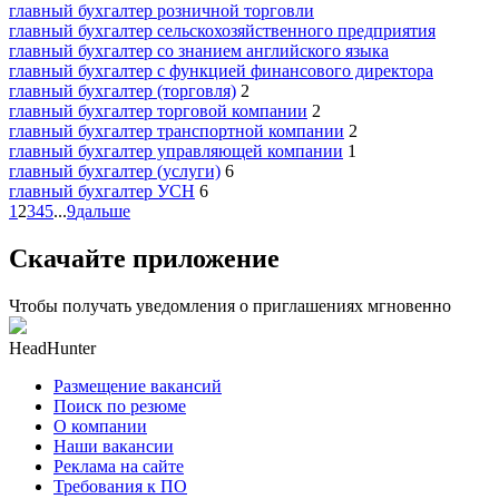
главный бухгалтер розничной торговли
главный бухгалтер сельскохозяйственного предприятия
главный бухгалтер со знанием английского языка
главный бухгалтер с функцией финансового директора
главный бухгалтер (торговля)
2
главный бухгалтер торговой компании
2
главный бухгалтер транспортной компании
2
главный бухгалтер управляющей компании
1
главный бухгалтер (услуги)
6
главный бухгалтер УСН
6
1
2
3
4
5
...
9
дальше
Скачайте приложение
Чтобы получать уведомления о приглашениях мгновенно
HeadHunter
Размещение вакансий
Поиск по резюме
О компании
Наши вакансии
Реклама на сайте
Требования к ПО