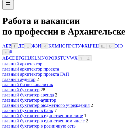
Работа и вакансии
по профессии в Архангельске
А
Б
В
Д
Е
Ж
З
И
К
Л
М
Н
О
П
Р
С
Т
У
Ф
Х
Ц
Ч
Ш
Э
Ю
Г
Ё
Й
Щ
Ы
#
Я
A
B
C
D
E
F
G
H
I
J
K
L
M
N
O
P
Q
R
S
T
U
V
W
X
Y
Z
главный архитектор
главный архитектор проекта
главный архитектор проекта ГАП
главный аудитор
2
главный бизнес-аналитик
главный бухгалтер
28
главный бухгалтер аренда
2
главный бухгалтер-аудитор
главный бухгалтер бюджетного учреждения
2
главный бухгалтер в банк
7
главный бухгалтер в единственном лице
1
главный бухгалтер в единственном числе
2
главный бухгалтер в розничную сеть