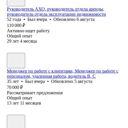
Руководитель АХО, руководитель отдела аренды,
руководитель отдела эксплуатации недвижимости
52
года
•
Был
вчера
•
Обновлено
6 августа
110 000
₽
Активно ищет работу
Общий опыт
29
лет
4
месяца
Менеджер по работе с клиентами, Менеджер по работе с
персоналом, удаленная работа, водитель B, C
35
лет
•
Был
вчера
•
Обновлено
5 августа
70 000
₽
Рассматривает предложения
Общий опыт
13
лет
11
месяцев