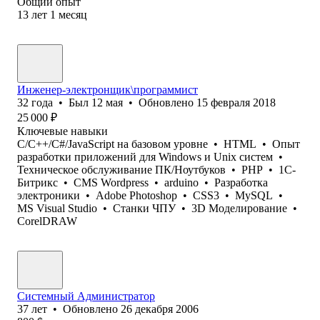
Общий опыт
13
лет
1
месяц
Инженер-электронщик\программист
32
года
•
Был
12 мая
•
Обновлено
15 февраля 2018
25 000
₽
Ключевые навыки
C/C++/C#/JavaScript на базовом уровне
•
HTML
•
Опыт
разработки приложений для Windows и Unix систем
•
Техническое обслуживание ПК/Ноутбуков
•
PHP
•
1С-
Битрикс
•
CMS Wordpress
•
arduino
•
Разработка
электроники
•
Adobe Photoshop
•
CSS3
•
MySQL
•
MS Visual Studio
•
Станки ЧПУ
•
3D Моделирование
•
CorelDRAW
Системный Администратор
37
лет
•
Обновлено
26 декабря 2006