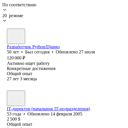
По соответствию
20 резюме
Разработчик Python/Django
50
лет
•
Был
сегодня
•
Обновлено
27 июля
120 000
₽
Активно ищет работу
Конкретные достижения
Общий опыт
27
лет
3
месяца
IT-директор (начальник IT-подразделения)
53
года
•
Обновлено
14 февраля 2005
2 500
$
Общий опыт