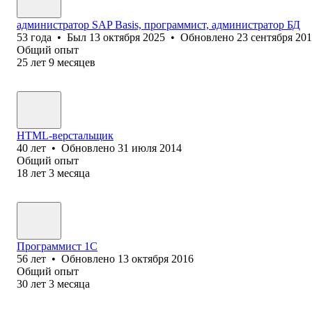
администратор SAP Basis, программист, администратор БД
53
года
•
Был
13 октября 2025
•
Обновлено
23 сентября 20
Общий опыт
25
лет
9
месяцев
HTML-верстальщик
40
лет
•
Обновлено
31 июля 2014
Общий опыт
18
лет
3
месяца
Программист 1С
56
лет
•
Обновлено
13 октября 2016
Общий опыт
30
лет
3
месяца