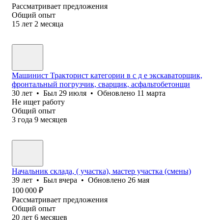
Рассматривает предложения
Общий опыт
15
лет
2
месяца
Машинист Тракторист категории в с д е экскаваторщик,
фронтальный погрузчик, сварщик, асфальтобетонщи
30
лет
•
Был
29 июля
•
Обновлено
11 марта
Не ищет работу
Общий опыт
3
года
9
месяцев
Начальник склада, ( участка), мастер участка (смены)
39
лет
•
Был
вчера
•
Обновлено
26 мая
100 000
₽
Рассматривает предложения
Общий опыт
20
лет
6
месяцев