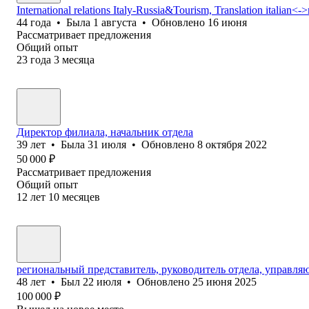
International relations Italy-Russia&Tourism, Translation italian<->
44
года
•
Была
1 августа
•
Обновлено
16 июня
Рассматривает предложения
Общий опыт
23
года
3
месяца
Директор филиала, начальник отдела
39
лет
•
Была
31 июля
•
Обновлено
8 октября 2022
50 000
₽
Рассматривает предложения
Общий опыт
12
лет
10
месяцев
региональный представитель, руководитель отдела, управл
48
лет
•
Был
22 июля
•
Обновлено
25 июня 2025
100 000
₽