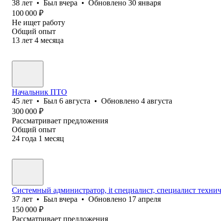
38
лет
•
Был
вчера
•
Обновлено
30 января
100 000
₽
Не ищет работу
Общий опыт
13
лет
4
месяца
Начальник ПТО
45
лет
•
Был
6 августа
•
Обновлено
4 августа
300 000
₽
Рассматривает предложения
Общий опыт
24
года
1
месяц
Системный администратор, it специалист, специалист техни
37
лет
•
Был
вчера
•
Обновлено
17 апреля
150 000
₽
Рассматривает предложения