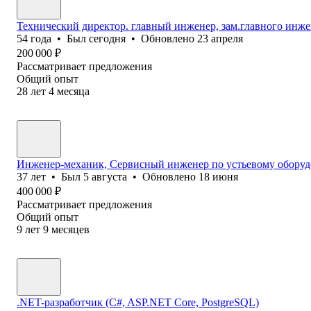
Технический директор. главный инженер, зам.главного инже
54
года
•
Был
сегодня
•
Обновлено
23 апреля
200 000
₽
Рассматривает предложения
Общий опыт
28
лет
4
месяца
Инженер-механик, Сервисный инженер по устьевому обору
37
лет
•
Был
5 августа
•
Обновлено
18 июня
400 000
₽
Рассматривает предложения
Общий опыт
9
лет
9
месяцев
.NET-разработчик (C#, ASP.NET Core, PostgreSQL)