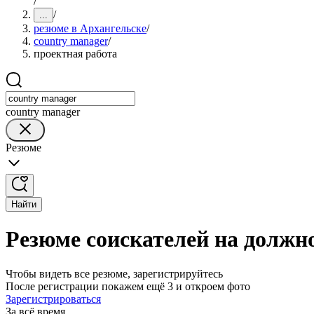
/
/
...
резюме в Архангельске
/
country manager
/
проектная работа
country manager
Резюме
Найти
Резюме соискателей на должно
Чтобы видеть все резюме, зарегистрируйтесь
После регистрации покажем ещё 3 и откроем фото
Зарегистрироваться
За всё время