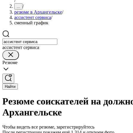
/
/
...
резюме в Архангельске
/
ассистент сервиса
/
сменный график
ассистент сервиса
Резюме
Найти
Резюме соискателей на должн
Архангельске
Чтобы видеть все резюме, зарегистрируйтесь
После регистрации покажем ещё 1 314 и откроем фото