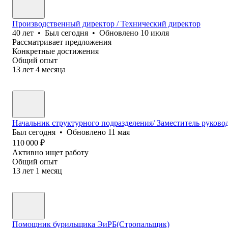
Производственный директор / Технический директор
40
лет
•
Был
сегодня
•
Обновлено
10 июля
Рассматривает предложения
Конкретные достижения
Общий опыт
13
лет
4
месяца
Начальник структурного подразделения/ Заместитель руково
Был
сегодня
•
Обновлено
11 мая
110 000
₽
Активно ищет работу
Общий опыт
13
лет
1
месяц
Помощник бурильщика ЭиРБ(Стропальщик)