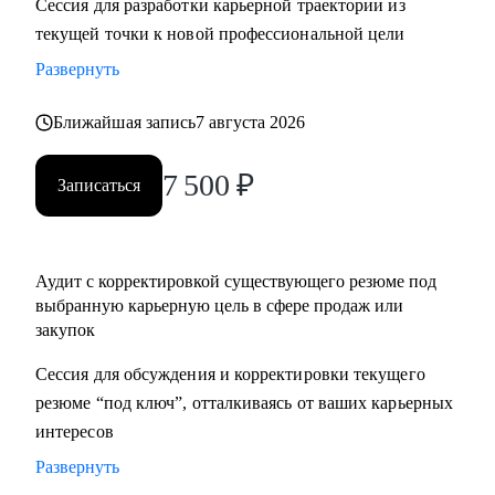
Сессия для разработки карьерной траектории из
нетворкинг для построения карьеры на текущей позиции и
текущей точки к новой профессиональной цели
на внешнем рынке.
Развернуть
• Успешные смены работы моих менти: Авито, Mars,
Henkel, BIC, Royal Canin, Яндекс, Beiersdorf, Danone.
Ближайшая запись
7 августа 2026
С чем помогу:
7 500
₽
Записаться
• Оценка текущего положения и совместный поиск разных
сценариев развития карьеры и компетенций
• Создание детального плана развития в продажах и
Аудит с корректировкой существующего резюме под
закупках, в том числе для перехода в другие сегменты
выбранную карьерную цель в сфере продаж или
• Составление резюме или корректировка существующего
закупок
(это ваша история, поэтому лучше, если автор вы)
• Подготовка к собеседованию на разных этапах (рекрутер,
Сессия для обсуждения и корректировки текущего
внутренний HR, нанимающий менеджер, руководитель
резюме “под ключ”, отталкиваясь от ваших карьерных
компании - разные подходы)
интересов
• Репетиция собеседования по разным этапам, с учетом
Развернуть
специфики собеседника