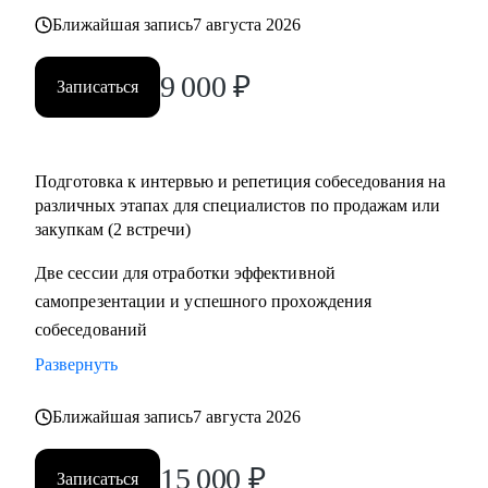
• Помощь в подготовке к прохождению тестирования SHL
Ближайшая запись
7 августа 2026
• Корректировка и продвижение профиля в LinkedIn.
9 000
₽
Записаться
Кому могу помочь:
Начинающим и опытным специалистам в областях:
• продаж и закупок FMCG
Подготовка к интервью и репетиция собеседования на
• B2B продажи и закупки (услуги, товары)
различных этапах для специалистов по продажам или
• маркетплейсы.
закупкам (2 встречи)
Две сессии для отработки эффективной
самопрезентации и успешного прохождения
собеседований
Развернуть
Ближайшая запись
7 августа 2026
15 000
₽
Записаться