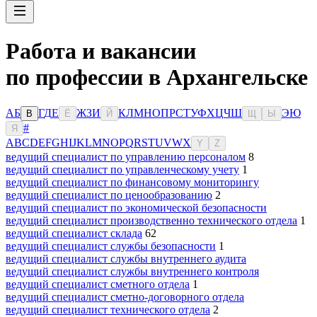
Работа и вакансии
по профессии в Архангельске
А
Б
Г
Д
Е
Ж
З
И
К
Л
М
Н
О
П
Р
С
Т
У
Ф
Х
Ц
Ч
Ш
Э
Ю
В
Ё
Й
Щ
Ы
#
Я
A
B
C
D
E
F
G
H
I
J
K
L
M
N
O
P
Q
R
S
T
U
V
W
X
Y
Z
ведущий специалист по управлению персоналом
8
ведущий специалист по управленческому учету
1
ведущий специалист по финансовому мониторингу
ведущий специалист по ценообразованию
2
ведущий специалист по экономической безопасности
ведущий специалист производственно технического отдела
1
ведущий специалист склада
62
ведущий специалист службы безопасности
1
ведущий специалист службы внутреннего аудита
ведущий специалист службы внутреннего контроля
ведущий специалист сметного отдела
1
ведущий специалист сметно-договорного отдела
ведущий специалист технического отдела
2