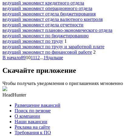
ведущий экономист кредитного отдела
ведущий экономист операционного отдела
ведущий экономист отдела бюджетирования
ведущий экономист отдела валютного контроля
ведущий экономист отдела отчетности
ведущий экономист планово-экономического отдела
ведущий экономист по бюджетированию
ведущий экономист по труду
1
ведущий экономист по труду и заработной плате
ведущий экономист по финансовой работе
2
В начало
8
9
10
11
12
...
19
дальше
Скачайте приложение
Чтобы получать уведомления о приглашениях мгновенно
HeadHunter
Размещение вакансий
Поиск по резюме
О компании
Наши вакансии
Реклама на сайте
Требования к ПО