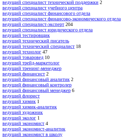
ведущий специалист технической поддержки
2
ведущий специалист учебного центра
ведущий специалист финансового отдела
ведущий специалист финансово-экономического отдела
ведущий специалист-эксперт
204
ведущий специалист юридического отдела
ведущий тестировщик
ведущий технический писатель
ведущий технический специалист
18
ведущий технолог
47
ведущий товаровед
10
ведущий трейд-маркетолог
ведущий тренинг-менеджер
ведущий финансист
2
ведущий финансовый аналитик
2
ведущий финансовый контролер
ведущий финансовый менеджер
6
ведущий флорист
ведущий химик
1
ведущий химик-аналитик
ведущий художник
ведущий эколог
1
ведущий экономист
4
ведущий экономист-аналитик
ведущий экономист в школу