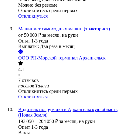
Можно без резюме
Откликнитесь среди первых
Откликнуться
Машинист самоходных машин (тракторист)
от
50 000
₽
за месяц,
на руки
Опыт 1-3 года
Выплаты: Два раза в месяц
ООО
РН-Морской терминал Архангельск
4.1
•
7
отзывов
посёлок Талаги
Откликнитесь среди первых
Откликнуться
Водитель погрузчика в Архангельскую область
(Новая Земля)
193 050
–
204 050
₽
за месяц,
на руки
Опыт 1-3 года
Вахта