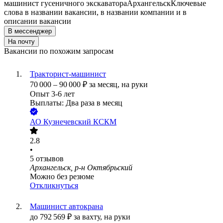
машинист гусеничного экскаватора
Архангельск
Ключевые
слова в названии вакансии, в названии компании и в
описании вакансии
В мессенджер
На почту
Вакансии по похожим запросам
Тракторист-машинист
70 000
–
90 000
₽
за месяц,
на руки
Опыт 3-6 лет
Выплаты: Два раза в месяц
АО
Кузнечевский КСКМ
2.8
•
5
отзывов
Архангельск, р-н Октябрьский
Можно без резюме
Откликнуться
Машинист автокрана
до
792 569
₽
за вахту,
на руки