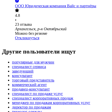
ООО
Юридическая компания Вайс и партнёры
4.8
•
23
отзыва
Архангельск, р-н Октябрьский
Можно без резюме
Откликнуться
Другие пользователи ищут
популярные для мужчин
специалист сервиса
заведующий
консультант
торговый представитель
коммерческий агент
продавец-консультант
специалист по продаже услуг
специалист корпоративных продаж
менеджер по продажам корпоративных услуг
директор по продажам
технолог одежды