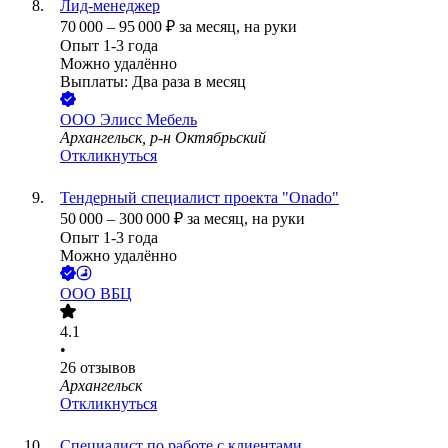
Лид-менеджер
70 000
–
95 000
₽
за месяц,
на руки
Опыт 1-3 года
Можно удалённо
Выплаты: Два раза в месяц
ООО
Элисс Мебель
Архангельск, р-н Октябрьский
Откликнуться
Тендерный специалист проекта "Onado"
50 000
–
300 000
₽
за месяц,
на руки
Опыт 1-3 года
Можно удалённо
ООО
ВБЦ
4.1
•
26
отзывов
Архангельск
Откликнуться
Специалист по работе с клиентами