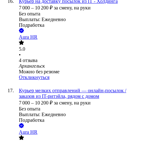
Курьер на доставку посылок из IT - Холдинга
7 000
–
10 200
₽
за смену,
на руки
Без опыта
Выплаты: Ежедневно
Подработка
Aura HR
5.0
•
4
отзыва
Архангельск
Можно без резюме
Откликнуться
Курьер мелких отправлений — онлайн-посылок /
заказов из IT-ритэйла, рядом с домом
7 000
–
10 200
₽
за смену,
на руки
Без опыта
Выплаты: Ежедневно
Подработка
Aura HR