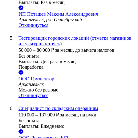
Выплаты: Раз в месяц
ИП
Поташев Максим Александрович
Архангельск, р-н Октябрьский
Откликнуться
Тестировщик городских локаций (отметка магазинов
и культурных точек)
50 000
–
80 000
₽
за месяц,
до вычета налогов
Без опыта
Выплаты: Два раза в месяц
Подработка
ООО
Грузвектор
Архангельск
Можно без резюме
Откликнуться
Специалист по складским операциям
110 000
–
137 000
₽
за месяц,
на руки
Без опыта
Выплаты: Ежедневно
ООО
Департамент Ф53