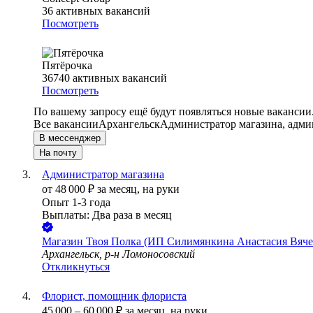
36
активных вакансий
Посмотреть
Пятёрочка
36740
активных вакансий
Посмотреть
По вашему запросу ещё будут появляться новые вакансии
Все вакансии
Архангельск
Администратор магазина, админ
В мессенджер
На почту
Администратор магазина
от
48 000
₽
за месяц,
на руки
Опыт 1-3 года
Выплаты: Два раза в месяц
Магазин Твоя Полка (ИП Силимянкина Анастасия Вяче
Архангельск, р-н Ломоносовский
Откликнуться
Флорист, помощник флориста
45 000
–
60 000
₽
за месяц,
на руки