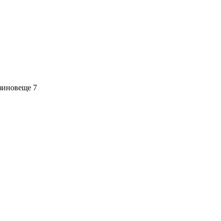
зинов
еще 7