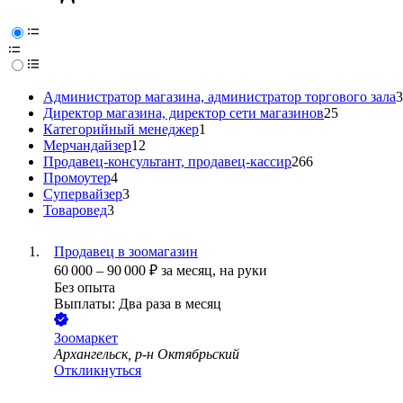
Администратор магазина, администратор торгового зала
3
Директор магазина, директор сети магазинов
25
Категорийный менеджер
1
Мерчандайзер
12
Продавец-консультант, продавец-кассир
266
Промоутер
4
Супервайзер
3
Товаровед
3
Продавец в зоомагазин
60 000
–
90 000
₽
за месяц,
на руки
Без опыта
Выплаты: Два раза в месяц
Зоомаркет
Архангельск, р-н Октябрьский
Откликнуться