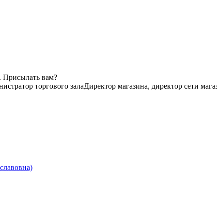
. Присылать вам?
истратор торгового зала
Директор магазина, директор сети мага
славовна)