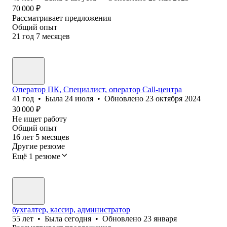
70 000
₽
Рассматривает предложения
Общий опыт
21
год
7
месяцев
Оператор ПК, Специалист, оператор Call-центра
41
год
•
Была
24 июля
•
Обновлено
23 октября 2024
30 000
₽
Не ищет работу
Общий опыт
16
лет
5
месяцев
Другие резюме
Ещё 1 резюме
бухгалтер, кассир, администратор
55
лет
•
Была
сегодня
•
Обновлено
23 января