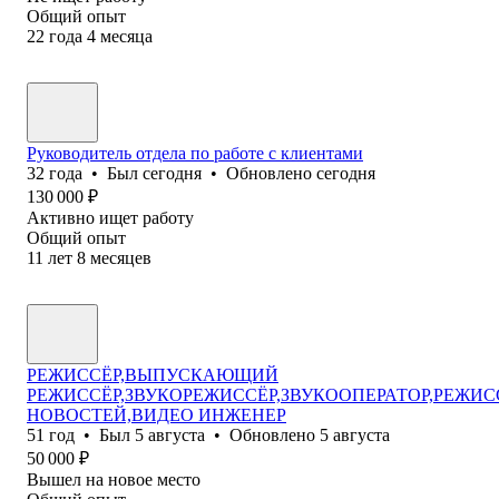
Общий опыт
22
года
4
месяца
Руководитель отдела по работе с клиентами
32
года
•
Был
сегодня
•
Обновлено
сегодня
130 000
₽
Активно ищет работу
Общий опыт
11
лет
8
месяцев
РЕЖИССЁР,ВЫПУСКАЮЩИЙ
РЕЖИССЁР,ЗВУКОРЕЖИССЁР,ЗВУКООПЕРАТОР,РЕЖИС
НОВОСТЕЙ,ВИДЕО ИНЖЕНЕР
51
год
•
Был
5 августа
•
Обновлено
5 августа
50 000
₽
Вышел на новое место