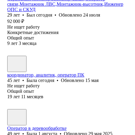
связи,Монтажник ЛВС,Монтажник-высотник,Инженер
ОПС и СКУД
29
лет
•
Был
сегодня
•
Обновлено
24 июля
92 000
₽
Не ищет работу
Конкретные достижения
Общий опыт
9
лет
3
месяца
координатор, аналитик, оператор ПК
45
лет
•
Была
сегодня
•
Обновлено
15 мая
Не ищет работу
Общий опыт
19
лет
11
месяцев
Оператор в деревообработке
49
лет
•
Была
1 августа
•
Обновлено
29 мая 2025