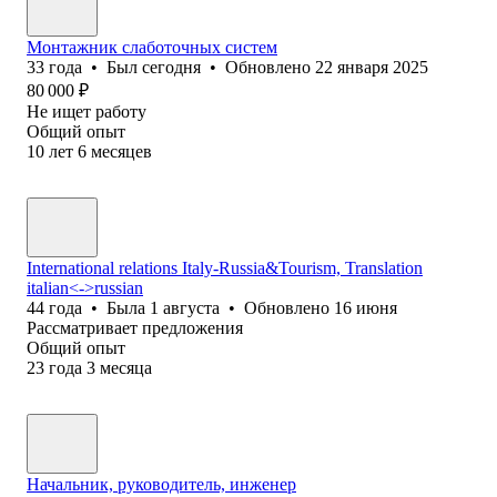
Монтажник слаботочных систем
33
года
•
Был
сегодня
•
Обновлено
22 января 2025
80 000
₽
Не ищет работу
Общий опыт
10
лет
6
месяцев
International relations Italy-Russia&Tourism, Translation
italian<->russian
44
года
•
Была
1 августа
•
Обновлено
16 июня
Рассматривает предложения
Общий опыт
23
года
3
месяца
Начальник, руководитель, инженер