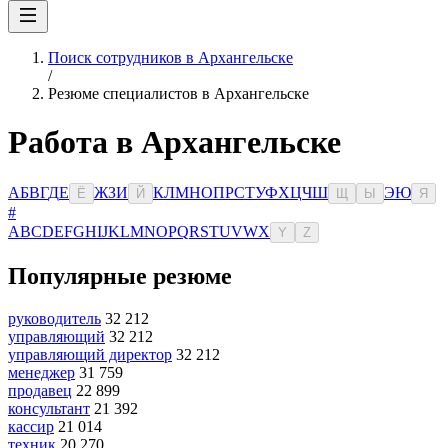
Поиск сотрудников в Архангельске
/
Резюме специалистов в Архангельске
Работа в Архангельске
А
Б
В
Г
Д
Е
Ж
З
И
К
Л
М
Н
О
П
Р
С
Т
У
Ф
Х
Ц
Ч
Ш
Э
Ю
Ё
Й
Щ
Ы
Я
#
A
B
C
D
E
F
G
H
I
J
K
L
M
N
O
P
Q
R
S
T
U
V
W
X
Y
Z
Популярные резюме
руководитель
32 212
управляющий
32 212
управляющий директор
32 212
менеджер
31 759
продавец
22 899
консультант
21 392
кассир
21 014
техник
20 270