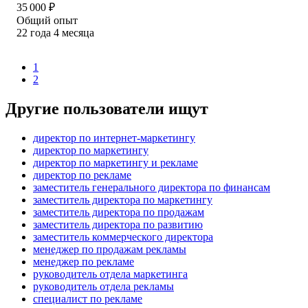
35 000
₽
Общий опыт
22
года
4
месяца
1
2
Другие пользователи ищут
директор по интернет-маркетингу
директор по маркетингу
директор по маркетингу и рекламе
директор по рекламе
заместитель генерального директора по финансам
заместитель директора по маркетингу
заместитель директора по продажам
заместитель директора по развитию
заместитель коммерческого директора
менеджер по продажам рекламы
менеджер по рекламе
руководитель отдела маркетинга
руководитель отдела рекламы
специалист по рекламе