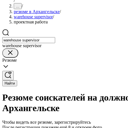
/
/
...
резюме в Архангельске
/
warehouse supervisor
/
проектная работа
warehouse supervisor
Резюме
Найти
Резюме соискателей на должно
Архангельске
Чтобы видеть все резюме, зарегистрируйтесь
После регистрации покажем ещё 8 и откроем фото