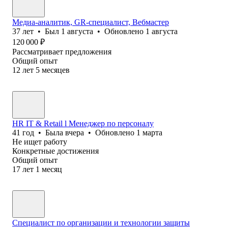
Медиа-аналитик, GR-специалист, Вебмастер
37
лет
•
Был
1 августа
•
Обновлено
1 августа
120 000
₽
Рассматривает предложения
Общий опыт
12
лет
5
месяцев
HR IT & Retail l Менеджер по персоналу
41
год
•
Была
вчера
•
Обновлено
1 марта
Не ищет работу
Конкретные достижения
Общий опыт
17
лет
1
месяц
Специалист по организации и технологии защиты