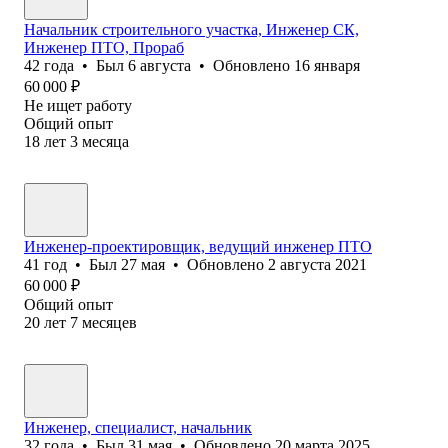
Начальник строительного участка, Инженер СК,
Инженер ПТО, Прораб
42
года
•
Был
6 августа
•
Обновлено
16 января
60 000
₽
Не ищет работу
Общий опыт
18
лет
3
месяца
Инженер-проектировщик, ведущий инженер ПТО
41
год
•
Был
27 мая
•
Обновлено
2 августа 2021
60 000
₽
Общий опыт
20
лет
7
месяцев
Инженер, специалист, начальник
32
года
•
Был
31 мая
•
Обновлено
20 марта 2025