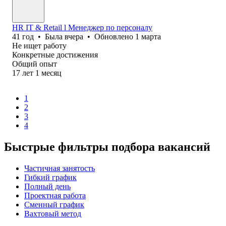
HR IT & Retail l Менеджер по персоналу
41
год
•
Была
вчера
•
Обновлено
1 марта
Не ищет работу
Конкретные достижения
Общий опыт
17
лет
1
месяц
1
2
3
4
Быстрые фильтры подбора вакансий
Частичная занятость
Гибкий график
Полный день
Проектная работа
Сменный график
Вахтовый метод