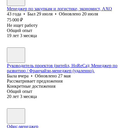
Менеджер по закупкам и логистике, экономист, АХО
43
года
•
Был
29 июля
•
Обновлено
20 июля
75 000
₽
Не ищет работу
Общий опыт
19
лет
3
месяца
Руководитель проектов (ритейл, HoReCa); Менеджер по
развитию / Франчайзи-менеджер (удаленно).
Была
вчера
•
Обновлено
27 мая
Рассматривает предложения
Конкретные достижения
Общий опыт
20
лет
3
месяца
Офис-менеджер