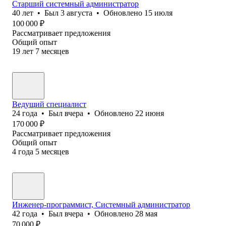
Старший системный администратор
40
лет
•
Был
3 августа
•
Обновлено
15 июля
100 000
₽
Рассматривает предложения
Общий опыт
19
лет
7
месяцев
Ведущий специалист
24
года
•
Был
вчера
•
Обновлено
22 июня
170 000
₽
Рассматривает предложения
Общий опыт
4
года
5
месяцев
Инженер-программист, Системный администратор
42
года
•
Был
вчера
•
Обновлено
28 мая
70 000
₽