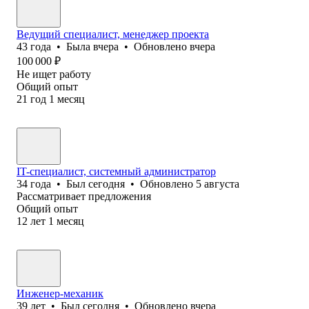
Ведущий специалист, менеджер проекта
43
года
•
Была
вчера
•
Обновлено
вчера
100 000
₽
Не ищет работу
Общий опыт
21
год
1
месяц
IT-специалист, системный администратор
34
года
•
Был
сегодня
•
Обновлено
5 августа
Рассматривает предложения
Общий опыт
12
лет
1
месяц
Инженер-механик
39
лет
•
Был
сегодня
•
Обновлено
вчера