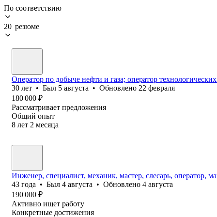
По соответствию
20 резюме
Оператор по добыче нефти и газа; оператор технологических
30
лет
•
Был
5 августа
•
Обновлено
22 февраля
180 000
₽
Рассматривает предложения
Общий опыт
8
лет
2
месяца
Инженер, специалист, механик, мастер, слесарь, оператор, м
43
года
•
Был
4 августа
•
Обновлено
4 августа
190 000
₽
Активно ищет работу
Конкретные достижения