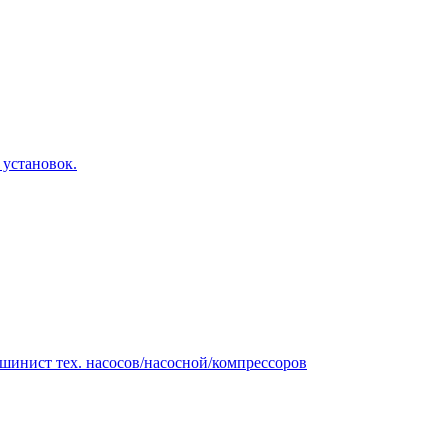
 установок.
ашинист тех. насосов/насосной/компрессоров