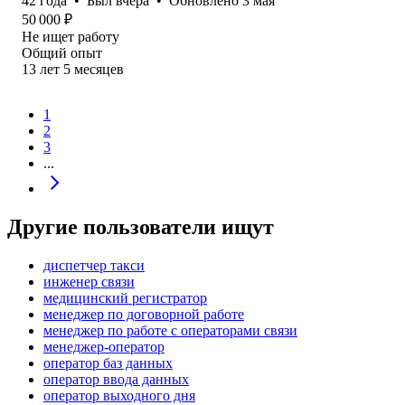
42
года
•
Был
вчера
•
Обновлено
3 мая
50 000
₽
Не ищет работу
Общий опыт
13
лет
5
месяцев
1
2
3
...
Другие пользователи ищут
диспетчер такси
инженер связи
медицинский регистратор
менеджер по договорной работе
менеджер по работе с операторами связи
менеджер-оператор
оператор баз данных
оператор ввода данных
оператор выходного дня