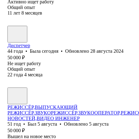
Активно ищет работу
Общий опыт
11
лет
8
месяцев
Диспетчер
44
года
•
Была
сегодня
•
Обновлено
28 августа 2024
50 000
₽
Не ищет работу
Общий опыт
22
года
4
месяца
РЕЖИССЁР,ВЫПУСКАЮЩИЙ
РЕЖИССЁР,ЗВУКОРЕЖИССЁР,ЗВУКООПЕРАТОР,РЕЖИС
НОВОСТЕЙ,ВИДЕО ИНЖЕНЕР
51
год
•
Был
5 августа
•
Обновлено
5 августа
50 000
₽
Вышел на новое место