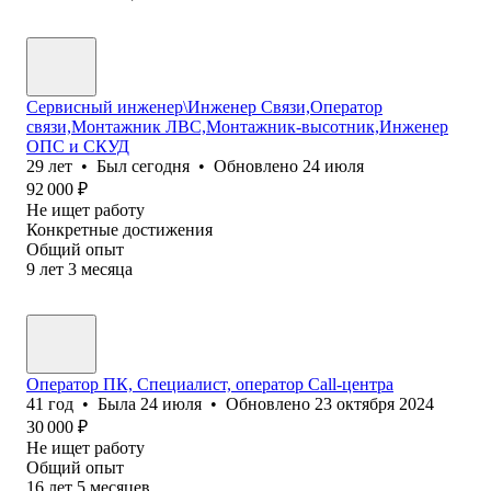
Сервисный инженер\Инженер Связи,Оператор
связи,Монтажник ЛВС,Монтажник-высотник,Инженер
ОПС и СКУД
29
лет
•
Был
сегодня
•
Обновлено
24 июля
92 000
₽
Не ищет работу
Конкретные достижения
Общий опыт
9
лет
3
месяца
Оператор ПК, Специалист, оператор Call-центра
41
год
•
Была
24 июля
•
Обновлено
23 октября 2024
30 000
₽
Не ищет работу
Общий опыт
16
лет
5
месяцев