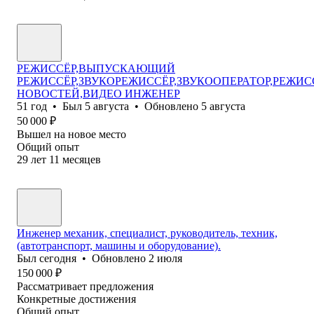
РЕЖИССЁР,ВЫПУСКАЮЩИЙ
РЕЖИССЁР,ЗВУКОРЕЖИССЁР,ЗВУКООПЕРАТОР,РЕЖИС
НОВОСТЕЙ,ВИДЕО ИНЖЕНЕР
51
год
•
Был
5 августа
•
Обновлено
5 августа
50 000
₽
Вышел на новое место
Общий опыт
29
лет
11
месяцев
Инженер механик, специалист, руководитель, техник,
(автотранспорт, машины и оборудование).
Был
сегодня
•
Обновлено
2 июля
150 000
₽
Рассматривает предложения
Конкретные достижения
Общий опыт