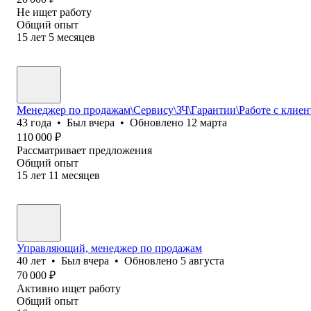
Не ищет работу
Общий опыт
15
лет
5
месяцев
Менеджер по продажам\Сервису\ЗЧ\Гарантии\Работе с клие
43
года
•
Был
вчера
•
Обновлено
12 марта
110 000
₽
Рассматривает предложения
Общий опыт
15
лет
11
месяцев
Управляющий, менеджер по продажам
40
лет
•
Был
вчера
•
Обновлено
5 августа
70 000
₽
Активно ищет работу
Общий опыт