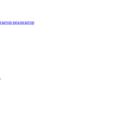
затор-реализатор
4