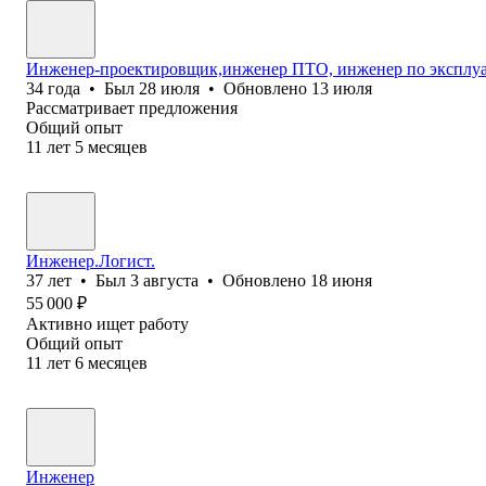
Инженер-проектировщик,инженер ПТО, инженер по эксплуа
34
года
•
Был
28 июля
•
Обновлено
13 июля
Рассматривает предложения
Общий опыт
11
лет
5
месяцев
Инженер.Логист.
37
лет
•
Был
3 августа
•
Обновлено
18 июня
55 000
₽
Активно ищет работу
Общий опыт
11
лет
6
месяцев
Инженер