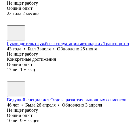
Не ищет работу
Общий опыт
23
года
2
месяца
Руководитель службы эксплуатации автопарка / Транспортн
43
года
•
Был
3 июля
•
Обновлено
25 июня
Не ищет работу
Конкретные достижения
Общий опыт
17
лет
1
месяц
Ведущий специалист Отдела развития рыночных сегментов
46
лет
•
Была
26 апреля
•
Обновлено
3 апреля
Не ищет работу
Общий опыт
10
лет
9
месяцев