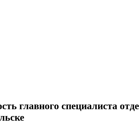
ость главного специалиста отд
льске