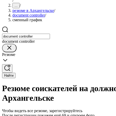
/
/
...
резюме в Архангельске
/
document controller
/
сменный график
document controller
Резюме
Найти
Резюме соискателей на должно
Архангельске
Чтобы видеть все резюме, зарегистрируйтесь
После регистрации покажем ещё 69 и откроем фото