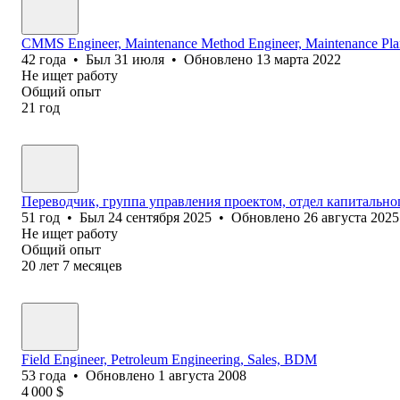
CMMS Engineer, Maintenance Method Engineer, Maintenance Plan
42
года
•
Был
31 июля
•
Обновлено
13 марта 2022
Не ищет работу
Общий опыт
21
год
Переводчик, группа управления проектом, отдел капитально
51
год
•
Был
24 сентября 2025
•
Обновлено
26 августа 2025
Не ищет работу
Общий опыт
20
лет
7
месяцев
Field Engineer, Petroleum Engineering, Sales, BDM
53
года
•
Обновлено
1 августа 2008
4 000
$