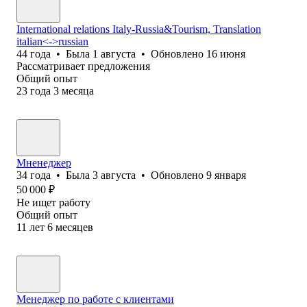
International relations Italy-Russia&Tourism, Translation
italian<->russian
44
года
•
Была
1 августа
•
Обновлено
16 июня
Рассматривает предложения
Общий опыт
23
года
3
месяца
Мненеджер
34
года
•
Была
3 августа
•
Обновлено
9 января
50 000
₽
Не ищет работу
Общий опыт
11
лет
6
месяцев
Менеджер по работе с клиентами