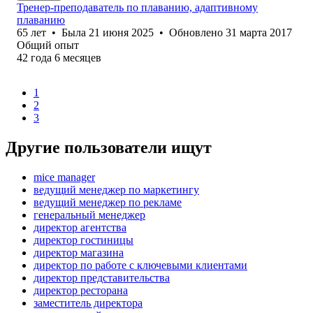
Тренер-преподаватель по плаванию, адаптивному
плаванию
65
лет
•
Была
21 июня 2025
•
Обновлено
31 марта 2017
Общий опыт
42
года
6
месяцев
1
2
3
Другие пользователи ищут
mice manager
ведущий менеджер по маркетингу
ведущий менеджер по рекламе
генеральный менеджер
директор агентства
директор гостиницы
директор магазина
директор по работе с ключевыми клиентами
директор представительства
директор ресторана
заместитель директора