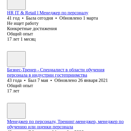
HR IT & Retail l Менеджер по персоналу
41
год
•
Была
сегодня
•
Обновлено
1 марта
Не ищет работу
Конкретные достижения
Общий опыт
17
лет
1
месяц
Бизнес-Тренер - Специалист в области обучения
персонала в индустрии гостеприимства
43
года
•
Был
7 мая
•
Обновлено
26 января 2021
Общий опыт
17
лет
Менеджер по персоналу, Тренинг-менеджер, менеджер по
обучению или оценки персонала