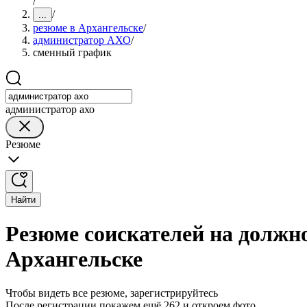
/
/
...
резюме в Архангельске
/
администратор АХО
/
сменный график
администратор ахо
Резюме
Найти
Резюме соискателей на должн
Архангельске
Чтобы видеть все резюме, зарегистрируйтесь
После регистрации покажем ещё 262 и откроем фото