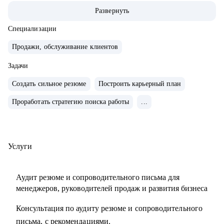
• Опыт руководства больших команд 100+ человек.
Развернуть
• Выстраивание направлений с нуля, регламенты, KPI,
мотивация.
Специализации
• Аудит и изменение действующих коммерческих
Продажи, обслуживание клиентов
процессов.
• Спикер-эксперт в Phoenix Education — бюро
Задачи
образовательных проектов.
Создать сильное резюме
Построить карьерный план
• Психологическое дополнительное образование.
Проработать стратегию поиска работы
...
С чем помогу:
• Создать резюме, привлекающее внимание и
сопроводительное письмо.
Услуги
• Как попасть в ТОП-компанию.
• Подготовиться к интервью.
Аудит резюме и сопроводительного письма для
• Определиться с карьерной целью.
менеджеров, руководителей продаж и развития бизнеса
• Разработать индивидуальный план развития с любого
Консультация по аудиту резюме и сопроводительного
уровня до руководителя подразделения.
письма, с рекомендациями.
• Разработать план работы по управлению и мотивацией