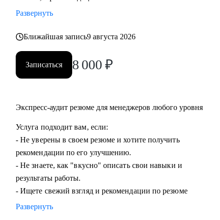
команды.
Развернуть
• Подготовиться к ревью или сложному разговору с
сотрудником/руководителем.
Ближайшая запись
9 августа 2026
8 000
₽
Кому могу помочь:
Записаться
• Специалистам всех уровней в области, операций,
категорийного менеджмента, Bizdev-менеджеров, продаж.
• Новичкам, кто только начинает свой путь и хочет
Экспресс-аудит резюме для менеджеров любого уровня
определиться с дальнейшими шагами.
• Тем, кто только стал руководителем: как работать с
Услуга подходит вам, если:
командой, выстраивать эффективные процессы,
- Не уверены в своем резюме и хотите получить
мотивировать, как работать с заказчиками и
рекомендации по его улучшению.
руководителями.
- Не знаете, как "вкусно" описать свои навыки и
• Опытным руководителям, кто испытывает сложности в
результаты работы.
работе с командой или не понимает как дальше расти.
- Ищете свежий взгляд и рекомендации по резюме
Развернуть