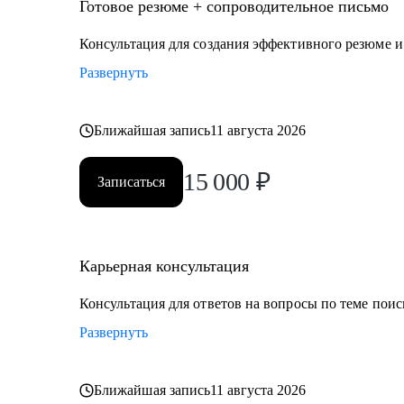
• Директор по производству
Готовое резюме + сопроводительное письмо
• ИТ-директор
Консультация для создания эффективного резюме 
• Директор по логистике и закупкам
Развернуть
• Директор по стратегическому развитию
• Директор по качеству
Ближайшая запись
11 августа 2026
Для своих клиентов я — Карьерный доктор, который
проблемы в области профессионального развития: вы
15 000
₽
Записаться
личную профессиональную уникальность, найти опти
замотивировать на движение к желаемой цели.
Карьерная консультация
Консультация для ответов на вопросы по теме поис
Развернуть
Ближайшая запись
11 августа 2026