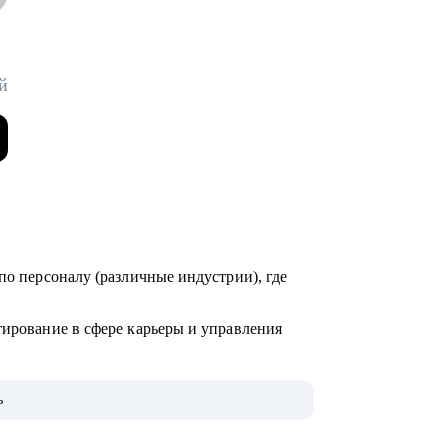
й
по персоналу (различные индустрии), где
тирование в сфере карьеры и управления
000+ карьерных консультаций, 8000+
ь