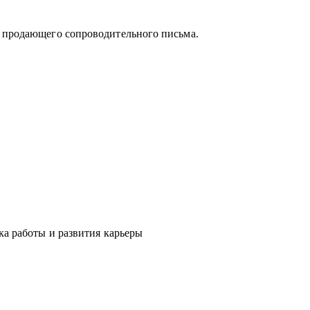
и продающего сопроводительного письма.
 поможет «диагностировать и вылечить»
явить сильные стороны и зоны роста, понять
мальное и актуальное решение, а также
ка работы и развития карьеры