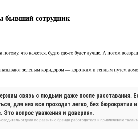
 ты бывший сотрудник
да потому, что кажется, будто где-то будет лучше. А потом возв
о называют зеленым коридором — коротким и теплым путем домой
ержим связь с людьми даже после расставания. Е
ься, для них все проходит легко, без бюрократии 
. Это вопрос уважения и доверия».
уководитель отдела по развитию бренда работодателя и привлечению талант