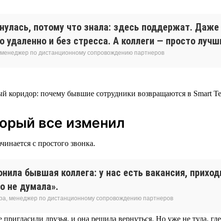
рнулась, потому что знала: здесь поддержат. Даж
 удаленно и без стресса. А коллеги — просто лучш
 менеджер по дистанционному сопровождению партнеров
торый все изменил
чинается с простого звонка.
нила бывшая коллега: у нас есть вакансия, приход
о не думала».
ра, менеджер по дистанционному сопровождению партнеров
 пригласили друзья, и она решила вернуться. Но уже не туда, где