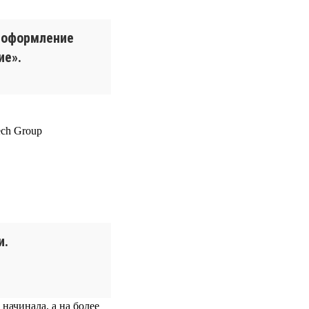
е оформление
ие».
и.
 начинала, а на более