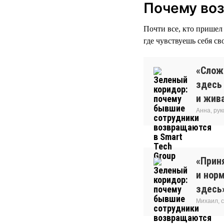
Почему во
Почти все, кто пришел 
где чувствуешь себя св
«Сложн
здесь
и жива
Анна, ру
«Прин
и нор
здесь
Михаил, 