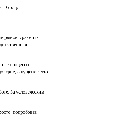
ть рынок, сравнить
 единственный
ачные процессы
доверие, ощущение, что
боте. За человеческим
росто, попробовав