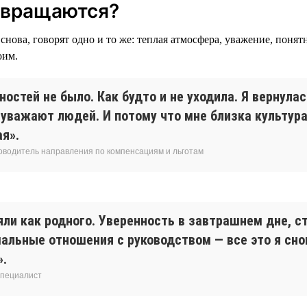
звращаются?
снова, говорят одно и то же: теплая атмосфера, уважение, понят
оим.
остей не было. Как будто и не уходила. Я вернулас
 уважают людей. И потому что мне близка культур
я».
ководитель направления по компенсациям и льготам
яли как родного. Уверенность в завтрашнем дне, с
мальные отношения с руководством — все это я сн
».
специалист