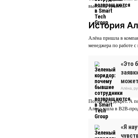
высокий уровень.
История А
Алёна пришла в компани
менеджера по работе с
«Это б
заявки
может
Алёна, р
Потом был декрет. А п
Алёна ушла в B2B-про
«Я нау
чувств