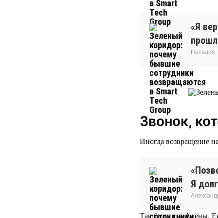
«Я ве
прошло
Наталия,
Звонок, ко
Иногда возвращение на
«Позво
Я долг
Александ
Так было и у Алёны. Ее