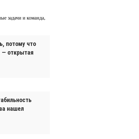
ные задачи и команда,
ь, потому что
а — открытая
табильность
ова нашел