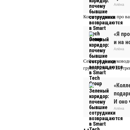
Алёна
Когда услышала про ва
«Я про
и на н
Алёна
Сейчас Алёна руководи
группу, изучает внутр
«Колл
подар
И оно 
Алёна