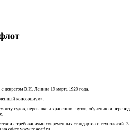
флот
с декретом В.И. Ленина 19 марта 1920 года.
ленный консорциум».
онту судов, перевалке и хранению грузов, обучению и переподг
е.
тствии с требованиями современных стандартов и технологий. 
на сайте www.rz.aoatf.ru