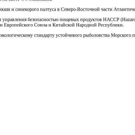
и и синекорого палтуса в Северо-Восточной части Атлантическог
авления безопасностью пищевых продуктов НАССР (Hazard Analys
н Европейского Союза и Китайской Народной Республики.
экологическому стандарту устойчивого рыболовства Морского п