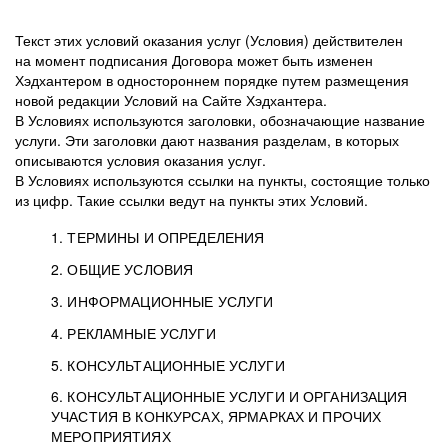
Текст этих условий оказания услуг (Условия) действителен
на момент подписания Договора может быть изменен
Хэдхантером в одностороннем порядке путем размещения
новой редакции Условий на Сайте Хэдхантера.
В Условиях используются заголовки, обозначающие название
услуги. Эти заголовки дают названия разделам, в которых
описываются условия оказания услуг.
В Условиях используются ссылки на пункты, состоящие только
из цифр. Такие ссылки ведут на пункты этих Условий.
1. ТЕРМИНЫ И ОПРЕДЕЛЕНИЯ
2. ОБЩИЕ УСЛОВИЯ
3. ИНФОРМАЦИОННЫЕ УСЛУГИ
1.1. Хэдхантер, или
Хэдхантер, ООО
4. РЕКЛАМНЫЕ УСЛУГИ
HeadHunter, или
«Хэдхантер», ИНН
2.1. Типы и статусы регистрации
5. КОНСУЛЬТАЦИОННЫЕ УСЛУГИ
Исполнитель
7718620740, адрес:
Типы регистрации
3.1. Предоставление доступа к базе данных
2.2. Активация услуг
6. КОНСУЛЬТАЦИОННЫЕ УСЛУГИ И ОРГАНИЗАЦИЯ
125047, г. Москва,
резюме с предложениями Соискателей
Описание и активация
УЧАСТИЯ В КОНКУРСАХ, ЯРМАРКАХ И ПРОЧИХ
2.1.1. Заказчику может быть присвоен один
4.0. Общие условия оказания рекламных услуг
внутригородская
о трудоустройстве с возможностью просмотра
МЕРОПРИЯТИЯХ
из Типов регистраций.
территория
4.0.1. Хэдхантер оказывает Заказчику услугу