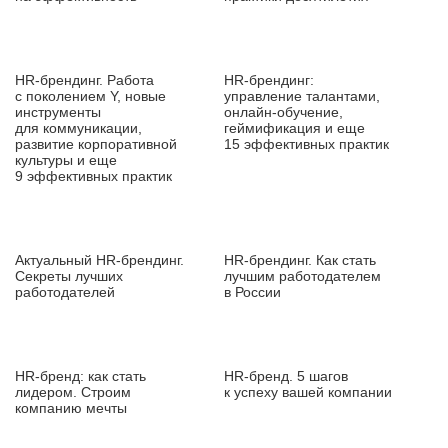
HR‑брендинг. Работа
HR‑брендинг:
с поколением Y, новые
управление талантами,
инструменты
онлайн‑обучение,
для коммуникации,
геймификация и еще
развитие корпоративной
15 эффективных практик
культуры и еще
9 эффективных практик
Актуальный HR‑брендинг.
HR‑брендинг. Как стать
Секреты лучших
лучшим работодателем
работодателей
в России
HR‑бренд: как стать
HR‑бренд. 5 шагов
лидером. Строим
к успеху вашей компании
компанию мечты