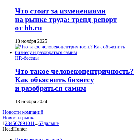
Что стоит за изменениями
на рынке труда: тренд-репорт
от hh.ru
18 ноября 2025
HR-беседы
Что такое человеко­центричность?
Как объяснить бизнесу
и разобраться самим
13 ноября 2024
Новости компаний
Новости рынка
1
2
3
4
5
6
7
8
9
10
11
...
67
дальше
HeadHunter
Размещение вакансий