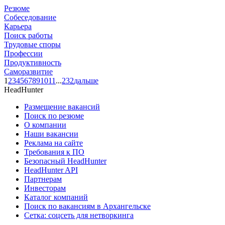
Резюме
Собеседование
Карьера
Поиск работы
Трудовые споры
Профессии
Продуктивность
Саморазвитие
1
2
3
4
5
6
7
8
9
10
11
...
232
дальше
HeadHunter
Размещение вакансий
Поиск по резюме
О компании
Наши вакансии
Реклама на сайте
Требования к ПО
Безопасный HeadHunter
HeadHunter API
Партнерам
Инвесторам
Каталог компаний
Поиск по вакансиям в Архангельске
Сетка: соцсеть для нетворкинга