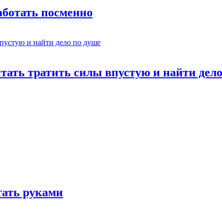
работать посменно
стать тратить силы впустую и найти дел
отать руками