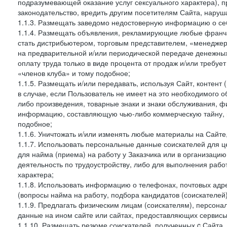
подразумевающей оказание услуг сексуального характера), 
законодательство, вредить другим посетителям Сайта, наруша
1.1.3. Размещать заведомо недостоверную информацию о себ
1.1.4. Размещать объявления, рекламирующие любые франча
стать дистрибьютером, торговым представителем, «менедже
на предварительной и/или периодической передаче денежны
оплату труда только в виде процента от продаж и/или требуе
«членов клуба» и тому подобное;
1.1.5. Размещать и/или передавать, используя Сайт, контент
в случае, если Пользователь не имеет на это необходимого 
либо произведения, товарные знаки и знаки обслуживания,
информацию, составляющую чью-либо коммерческую тайну, и
подобное;
1.1.6. Уничтожать и/или изменять любые материалы на Сайте
1.1.7. Использовать персональные данные соискателей для ц
для найма (приема) на работу у Заказчика или в организаци
деятельность по трудоустройству, либо для выполнения рабо
характера;
1.1.8. Использовать информацию о телефонах, почтовых адре
(вопросы найма на работу, подбора кандидатов (соискателей
1.1.9. Предлагать физическим лицам (соискателям), персон
данные на ином сайте или сайтах, предоставляющих сервисы 
1.1.10. Размещать резюме соискателей, полученных c Сайта,