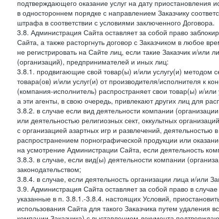
подтверждающего оказание услуг на дату приостановления ис
в одностороннем порядке с направлением Заказчику соответ
штрафа в соответствии с условиями заключенного Договора.
3.8. Администрация Сайта оставляет за собой право заблоки
Сайта, а также расторгнуть договор с Заказчиком в любое в
не регистрировать на Сайте лиц, если такие Заказчик и/или 
(организаций), предпринимателей и иных лиц:
3.8.1. продвигающие свой товар(ы) и/или услугу(и) методом 
товара(ов) и/или услуг(и) от производителя/исполнителя к к
(компания-исполнитель) распространяет свои товар(ы) и/или 
а эти агенты, в свою очередь, привлекают других лиц для ра
3.8.2. в случае если вид деятельности компании (организаци
или деятельностью религиозных сект, оккультных организаций
с организацией азартных игр и развлечений, деятельностью 
распространением порнографической продукции или оказанием
на усмотрение Администрации Сайта, если деятельность ком
3.8.3. в случае, если вид(ы) деятельности компании (органи
законодательством;
3.8.4. в случае, если деятельность организации лица и/или З
3.9. Администрация Сайта оставляет за собой право в случа
указанные в п. 3.8.1.-3.8.4. настоящих Условий, приостанови
использования Сайта для такого Заказчика путем удаления 
компании Заказчика) с выставлением документа подтверждаю