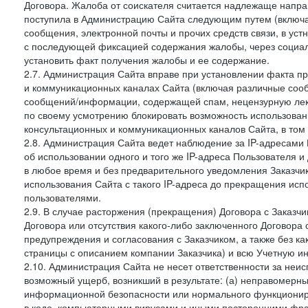
Договора. Жалоба от соискателя считается надлежаще напра
поступила в Администрацию Сайта следующим путем (включая
сообщения, электронной почты и прочих средств связи, в уст
с последующей фиксацией содержания жалобы, через социа
установить факт получения жалобы и ее содержание.
2.7. Администрация Сайта вправе при установлении факта 
и коммуникационных каналах Сайта (включая различные сооб
сообщений/информации, содержащей спам, нецензурную лекс
по своему усмотрению блокировать возможность использов
консультационных и коммуникационных каналов Сайта, в том 
2.8. Администрация Сайта ведет наблюдение за IP-адресами 
об использовании одного и того же IP-адреса Пользователя 
в любое время и без предварительного уведомления Заказчи
использования Сайта с такого IP-адреса до прекращения исп
пользователями.
2.9. В случае расторжения (прекращения) Договора с Заказч
Договора или отсутствия какого-либо заключенного Договора
предупреждения и согласования с Заказчиком, а также без к
страницы с описанием компании Заказчика) и всю Учетную и
2.10. Администрация Сайта не несет ответственности за неи
возможный ущерб, возникший в результате: (а) неправомерн
информационной безопасности или нормального функциониров
в коде, компьютерными вирусами и иными посторонними фраг