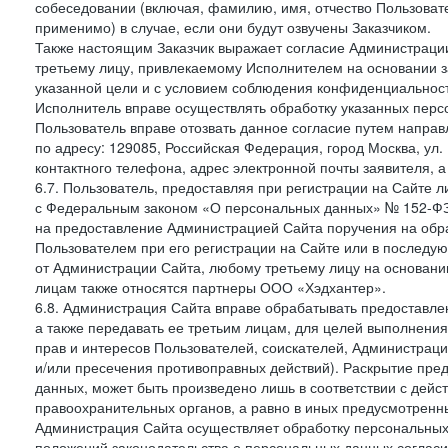
собеседовании (включая, фамилию, имя, отчество Пользоват
применимо) в случае, если они будут озвучены Заказчиком.
Также настоящим Заказчик выражает согласие Администраци
третьему лицу, привлекаемому Исполнителем на основании з
указанной цели и с условием соблюдения конфиденциальнос
Исполнитель вправе осуществлять обработку указанных персо
Пользователь вправе отозвать данное согласие путем напра
по адресу: 129085, Российская Федерация, город Москва, ул.
контактного телефона, адрес электронной почты заявителя, а
6.7. Пользователь, предоставляя при регистрации на Сайте 
с Федеральным законом «О персональных данных» № 152-ФЗ о
на предоставление Администрацией Сайта поручения на обр
Пользователем при его регистрации на Сайте или в последу
от Администрации Сайта, любому третьему лицу на основани
лицам также относятся партнеры ООО «Хэдхантер».
6.8. Администрация Сайта вправе обрабатывать предоставл
а также передавать ее третьим лицам, для целей выполнени
прав и интересов Пользователей, соискателей, Администраци
и/или пресечения противоправных действий). Раскрытие пр
данных, может быть произведено лишь в соответствии с дей
правоохранительных органов, а равно в иных предусмотренн
Администрация Сайта осуществляет обработку персональных
положений законодательства о персональных данных согласи