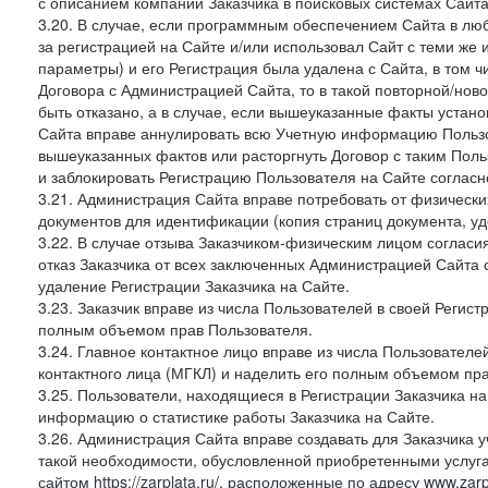
с описанием компании Заказчика в поисковых системах Сайт
3.20. В случае, если программным обеспечением Сайта в лю
за регистрацией на Сайте и/или использовал Сайт с теми же
параметры) и его Регистрация была удалена с Сайта, в том 
Договора с Администрацией Сайта, то в такой повторной/но
быть отказано, а в случае, если вышеуказанные факты уста
Сайта вправе аннулировать всю Учетную информацию Пользо
вышеуказанных фактов или расторгнуть Договор с таким По
и заблокировать Регистрацию Пользователя на Сайте согласн
3.21. Администрация Сайта вправе потребовать от физическ
документов для идентификации (копия страниц документа, у
3.22. В случае отзыва Заказчиком-физическим лицом согласи
отказ Заказчика от всех заключенных Администрацией Сайта с
удаление Регистрации Заказчика на Сайте.
3.23. Заказчик вправе из числа Пользователей в своей Регист
полным объемом прав Пользователя.
3.24. Главное контактное лицо вправе из числа Пользователе
контактного лица (МГКЛ) и наделить его полным объемом пр
3.25. Пользователи, находящиеся в Регистрации Заказчика н
информацию о статистике работы Заказчика на Сайте.
3.26. Администрация Сайта вправе создавать для Заказчика уче
такой необходимости, обусловленной приобретенными услугам
сайтом https://zarplata.ru/, расположенные по адресу www.zarpl