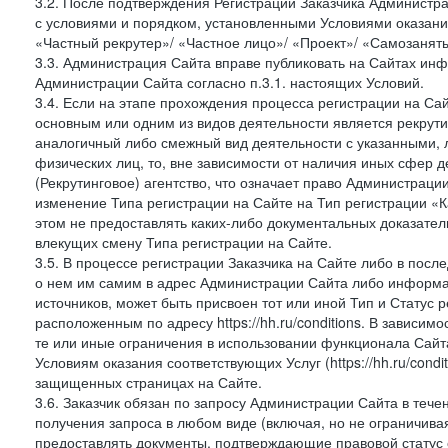
3.2. После подтверждения Регистрации Заказчика Администра
с условиями и порядком, установленными Условиями оказания У
«Частный рекрутер»/ «Частное лицо»/ «Проект»/ «Самозаняты
3.3. Администрация Сайта вправе публиковать на Сайтах ин
Администрации Сайта согласно п.3.1. настоящих Условий.
3.4. Если на этапе прохождения процесса регистрации на Сай
основным или одним из видов деятельности является рекрутин
аналогичный либо смежный вид деятельности с указанными, 
физических лиц, то, вне зависимости от наличия иных сфер д
(Рекрутинговое) агентство, что означает право Администраци
изменение Типа регистрации на Сайте на Тип регистрации «К
этом не предоставлять каких-либо документальных доказател
влекущих смену Типа регистрации на Сайте.
3.5. В процессе регистрации Заказчика на Сайте либо в пос
о нем им самим в адрес Администрации Сайта либо информа
источников, может быть присвоен тот или иной Тип и Статус 
расположенным по адресу https://hh.ru/conditions. В зависим
те или иные ограничения в использовании функционала Сайта
Условиям оказания соответствующих Услуг (https://hh.ru/condi
защищенных страницах на Сайте.
3.6. Заказчик обязан по запросу Администрации Сайта в тече
получения запроса в любом виде (включая, но не ограничива
предоставлять документы, подтверждающие правовой статус с